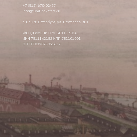
+7 (812) 670-02-77
info@fund-bekhterev.ru
г. Санкт-Петербург, ул. Бехтерева, д.3
ФОНД ИМЕНИ В.М. БЕХТЕРЕВА
ИНН 7811142182 КПП 781101001
ОГРН 1037825051637