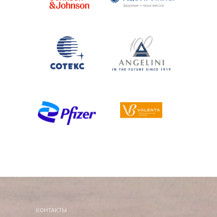
Гедеон
Гедеон
Гедеон
Гедеон
Валента
КОНТАКТЫ